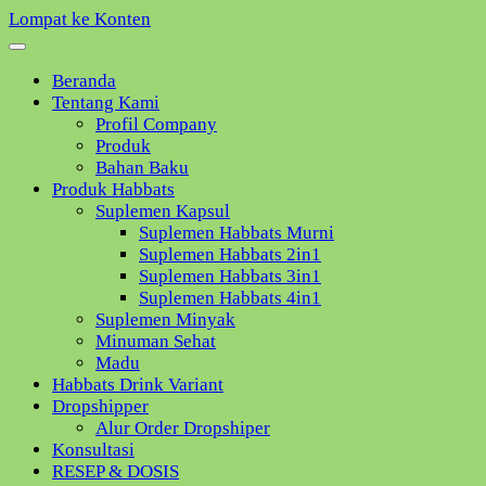
Lompat ke Konten
Beranda
Tentang Kami
Profil Company
Produk
Bahan Baku
Produk Habbats
Suplemen Kapsul
Suplemen Habbats Murni
Suplemen Habbats 2in1
Suplemen Habbats 3in1
Suplemen Habbats 4in1
Suplemen Minyak
Minuman Sehat
Madu
Habbats Drink Variant
Dropshipper
Alur Order Dropshiper
Konsultasi
RESEP & DOSIS