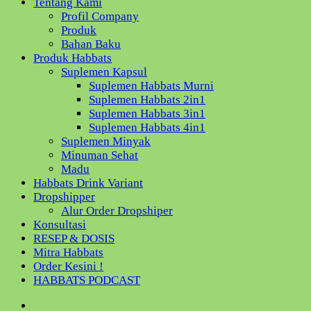
Tentang Kami
Profil Company
Produk
Bahan Baku
Produk Habbats
Suplemen Kapsul
Suplemen Habbats Murni
Suplemen Habbats 2in1
Suplemen Habbats 3in1
Suplemen Habbats 4in1
Suplemen Minyak
Minuman Sehat
Madu
Habbats Drink Variant
Dropshipper
Alur Order Dropshiper
Konsultasi
RESEP & DOSIS
Mitra Habbats
Order Kesini !
HABBATS PODCAST