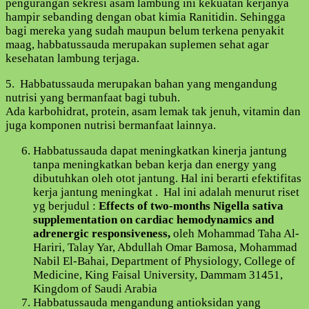
pengurangan sekresi asam lambung ini kekuatan kerjanya
hampir sebanding dengan obat kimia Ranitidin. Sehingga
bagi mereka yang sudah maupun belum terkena penyakit
maag, habbatussauda merupakan suplemen sehat agar
kesehatan lambung terjaga.
5. Habbatussauda merupakan bahan yang mengandung
nutrisi yang bermanfaat bagi tubuh.
Ada karbohidrat, protein, asam lemak tak jenuh, vitamin dan
juga komponen nutrisi bermanfaat lainnya.
Habbatussauda dapat meningkatkan kinerja jantung
tanpa meningkatkan beban kerja dan energy yang
dibutuhkan oleh otot jantung. Hal ini berarti efektifitas
kerja jantung meningkat . Hal ini adalah menurut riset
yg berjudul :
Effects of two-months Nigella sativa
supplementation on cardiac hemodynamics and
adrenergic responsiveness,
oleh Mohammad Taha Al-
Hariri, Talay Yar, Abdullah Omar Bamosa, Mohammad
Nabil El-Bahai, Department of Physiology, College of
Medicine, King Faisal University, Dammam 31451,
Kingdom of Saudi Arabia
Habbatussauda mengandung antioksidan yang