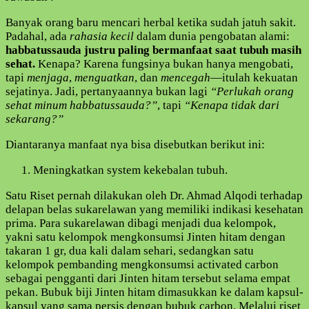
ALASANNYA
…
Banyak orang baru mencari herbal ketika sudah jatuh sakit.
!
Padahal, ada
rahasia kecil
dalam dunia pengobatan alami:
habbatussauda justru paling bermanfaat saat tubuh masih
sehat.
Kenapa? Karena fungsinya bukan hanya mengobati,
tapi
menjaga
,
menguatkan
, dan
mencegah
—itulah kekuatan
sejatinya. Jadi, pertanyaannya bukan lagi
“Perlukah orang
sehat minum habbatussauda?”
, tapi
“Kenapa tidak dari
sekarang?”
Diantaranya manfaat nya bisa disebutkan berikut ini:
Meningkatkan system kekebalan tubuh.
Satu Riset pernah dilakukan oleh Dr. Ahmad Alqodi terhadap
delapan belas sukarelawan yang memiliki indikasi kesehatan
prima. Para sukarelawan dibagi menjadi dua kelompok,
yakni satu kelompok mengkonsumsi Jinten hitam dengan
takaran 1 gr, dua kali dalam sehari, sedangkan satu
kelompok pembanding mengkonsumsi activated carbon
sebagai pengganti dari Jinten hitam tersebut selama empat
pekan. Bubuk biji Jinten hitam dimasukkan ke dalam kapsul-
kapsul yang sama persis dengan bubuk carbon. Melalui riset