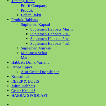
Tentang Kami
Profil Company
Produk
Bahan Baku
Produk Habbats
Suplemen Kapsul
Suplemen Habbats Murni
Suplemen Habbats 2in1
Suplemen Habbats 3in1
Suplemen Habbats 4in1
Suplemen Minyak
Minuman Sehat
Madu
Habbats Drink Variant
Dropshipper
Alur Order Dropshiper
Konsultasi
RESEP & DOSIS
Mitra Habbats
Order Kesini !
HABBATS PODCAST