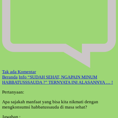
pada
Tak ada Komentar
“SUDAH
Beranda
Info
“SUDAH SEHAT, NGAPAIN MINUM
SEHAT,
HABBATUSSSAUDA ?” TERNYATA INI ALASANNYA … !
NGAPAIN
Pertanyaan:
MINUM
HABBATUSSSAUDA
Apa sajakah manfaat yang bisa kita nikmati dengan
?”
mengkonsumsi habbatussauda di masa sehat?
TERNYATA
INI
Jawaban :