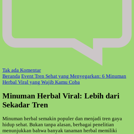
pada
Tak ada Komentar
Tren
Beranda
Event
Tren Sehat yang Menyegarkan: 6 Minuman
Sehat
Herbal Viral yang Wajib Kamu Coba
yang
Menyegarkan:
Minuman Herbal Viral: Lebih dari
6
Sekadar Tren
Minuman
Herbal
Viral
Minuman herbal semakin populer dan menjadi tren gaya
yang
hidup sehat. Bukan tanpa alasan, berbagai penelitian
Wajib
menunjukkan bahwa banyak tanaman herbal memiliki