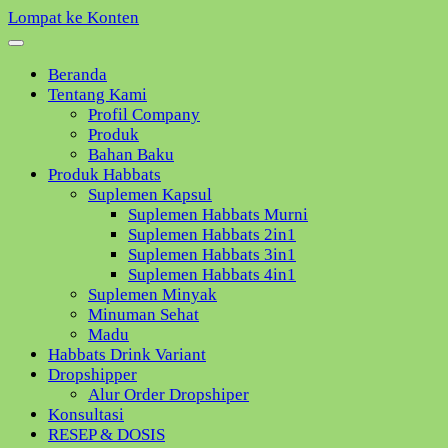
Lompat ke Konten
Beranda
Tentang Kami
Profil Company
Produk
Bahan Baku
Produk Habbats
Suplemen Kapsul
Suplemen Habbats Murni
Suplemen Habbats 2in1
Suplemen Habbats 3in1
Suplemen Habbats 4in1
Suplemen Minyak
Minuman Sehat
Madu
Habbats Drink Variant
Dropshipper
Alur Order Dropshiper
Konsultasi
RESEP & DOSIS