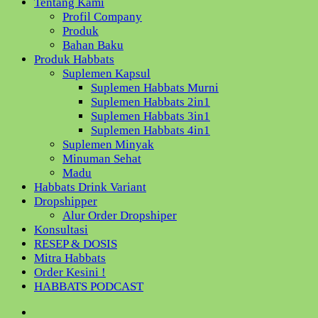
Tentang Kami
Profil Company
Produk
Bahan Baku
Produk Habbats
Suplemen Kapsul
Suplemen Habbats Murni
Suplemen Habbats 2in1
Suplemen Habbats 3in1
Suplemen Habbats 4in1
Suplemen Minyak
Minuman Sehat
Madu
Habbats Drink Variant
Dropshipper
Alur Order Dropshiper
Konsultasi
RESEP & DOSIS
Mitra Habbats
Order Kesini !
HABBATS PODCAST