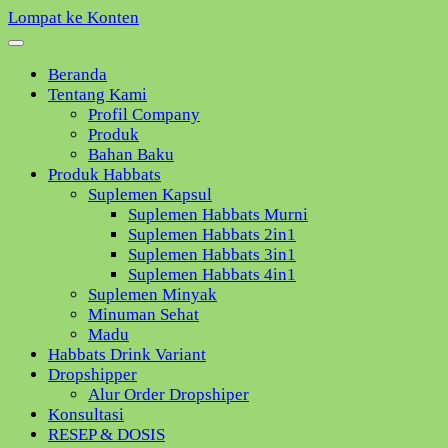
Lompat ke Konten
Beranda
Tentang Kami
Profil Company
Produk
Bahan Baku
Produk Habbats
Suplemen Kapsul
Suplemen Habbats Murni
Suplemen Habbats 2in1
Suplemen Habbats 3in1
Suplemen Habbats 4in1
Suplemen Minyak
Minuman Sehat
Madu
Habbats Drink Variant
Dropshipper
Alur Order Dropshiper
Konsultasi
RESEP & DOSIS