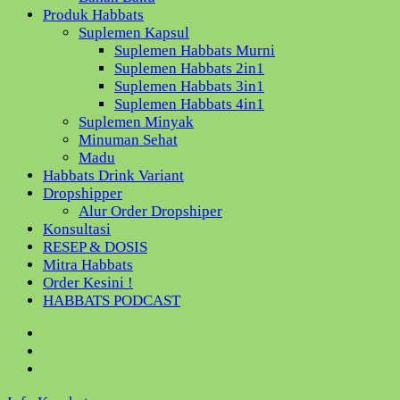
Produk Habbats
Suplemen Kapsul
Suplemen Habbats Murni
Suplemen Habbats 2in1
Suplemen Habbats 3in1
Suplemen Habbats 4in1
Suplemen Minyak
Minuman Sehat
Madu
Habbats Drink Variant
Dropshipper
Alur Order Dropshiper
Konsultasi
RESEP & DOSIS
Mitra Habbats
Order Kesini !
HABBATS PODCAST