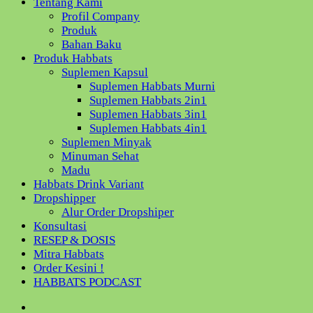
Tentang Kami
Profil Company
Produk
Bahan Baku
Produk Habbats
Suplemen Kapsul
Suplemen Habbats Murni
Suplemen Habbats 2in1
Suplemen Habbats 3in1
Suplemen Habbats 4in1
Suplemen Minyak
Minuman Sehat
Madu
Habbats Drink Variant
Dropshipper
Alur Order Dropshiper
Konsultasi
RESEP & DOSIS
Mitra Habbats
Order Kesini !
HABBATS PODCAST