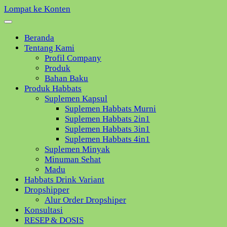
Lompat ke Konten
Beranda
Tentang Kami
Profil Company
Produk
Bahan Baku
Produk Habbats
Suplemen Kapsul
Suplemen Habbats Murni
Suplemen Habbats 2in1
Suplemen Habbats 3in1
Suplemen Habbats 4in1
Suplemen Minyak
Minuman Sehat
Madu
Habbats Drink Variant
Dropshipper
Alur Order Dropshiper
Konsultasi
RESEP & DOSIS