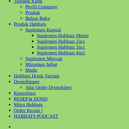
Tentang Kami
Profil Company
Produk
Bahan Baku
Produk Habbats
Suplemen Kapsul
Suplemen Habbats Murni
Suplemen Habbats 2in1
Suplemen Habbats 3in1
Suplemen Habbats 4in1
Suplemen Minyak
Minuman Sehat
Madu
Habbats Drink Variant
Dropshipper
Alur Order Dropshiper
Konsultasi
RESEP & DOSIS
Mitra Habbats
Order Kesini !
HABBATS PODCAST