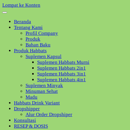
Lompat ke Konten
Beranda
Tentang Kami
Profil Company
Produk
Bahan Baku
Produk Habbats
Suplemen Kapsul
Suplemen Habbats Murni
Suplemen Habbats 2in1
Suplemen Habbats 3in1
Suplemen Habbats 4in1
Suplemen Minyak
Minuman Sehat
Madu
Habbats Drink Variant
Dropshipper
Alur Order Dropshiper
Konsultasi
RESEP & DOSIS