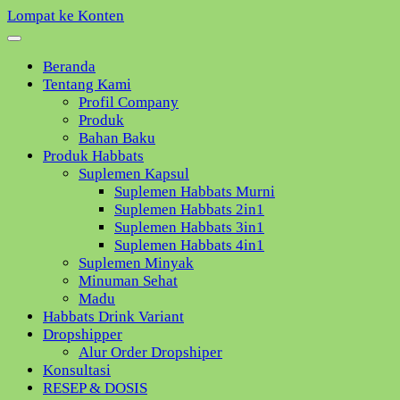
Lompat ke Konten
Beranda
Tentang Kami
Profil Company
Produk
Bahan Baku
Produk Habbats
Suplemen Kapsul
Suplemen Habbats Murni
Suplemen Habbats 2in1
Suplemen Habbats 3in1
Suplemen Habbats 4in1
Suplemen Minyak
Minuman Sehat
Madu
Habbats Drink Variant
Dropshipper
Alur Order Dropshiper
Konsultasi
RESEP & DOSIS