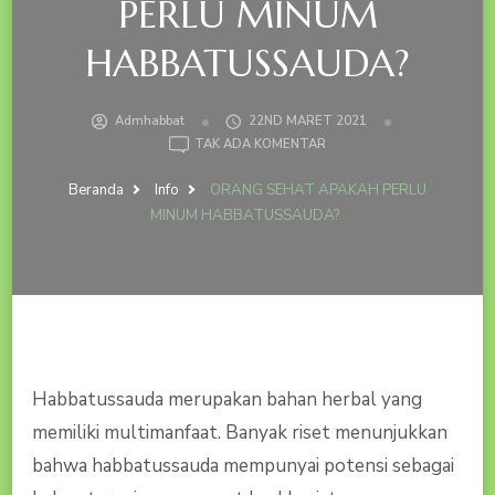
PERLU MINUM
HABBATUSSAUDA?
Admhabbat
22ND MARET 2021
PADA
TAK ADA KOMENTAR
ORANG
SEHAT
Beranda
Info
ORANG SEHAT APAKAH PERLU
APAKAH
MINUM HABBATUSSAUDA?
PERLU
MINUM
HABBATUSSAUDA?
Habbatussauda merupakan bahan herbal yang
memiliki multimanfaat. Banyak riset menunjukkan
bahwa habbatussauda mempunyai potensi sebagai