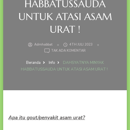
HABBATUSSAUDA
UNTUK ATASI ASAM
URAT !
Admhabbat
4TH JULI 2023
PADA
TAK ADA KOMENTAR
DAHSYATNYA
MINYAK
Beranda
Info
DAHSYATNYA MINYAK
HABBATUSSAUDA
HABBATUSSAUDA UNTUK ATASI ASAM URAT !
UNTUK
ATASI
ASAM
URAT
!
Apa itu gout/penyakit asam urat?