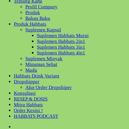
Tentang Kami
Profil Company
Produk
Bahan Baku
Produk Habbats
Suplemen Kapsul
Suplemen Habbats Murni
Suplemen Habbats 2in1
Suplemen Habbats 3in1
Suplemen Habbats 4in1
Suplemen Minyak
Minuman Sehat
Madu
Habbats Drink Variant
Dropshipper
Alur Order Dropshiper
Konsultasi
RESEP & DOSIS
Mitra Habbats
Order Kesini !
HABBATS PODCAST