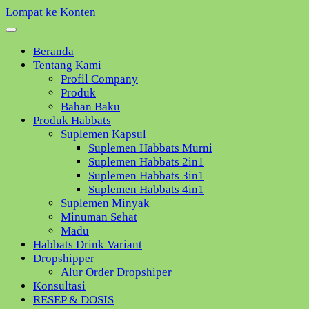
Lompat ke Konten
Beranda
Tentang Kami
Profil Company
Produk
Bahan Baku
Produk Habbats
Suplemen Kapsul
Suplemen Habbats Murni
Suplemen Habbats 2in1
Suplemen Habbats 3in1
Suplemen Habbats 4in1
Suplemen Minyak
Minuman Sehat
Madu
Habbats Drink Variant
Dropshipper
Alur Order Dropshiper
Konsultasi
RESEP & DOSIS