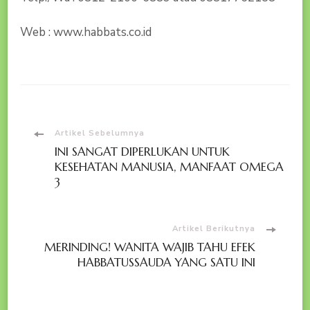
Web : www.habbats.co.id
Navigasi
Artikel Sebelumnya
INI SANGAT DIPERLUKAN UNTUK
Artikel
KESEHATAN MANUSIA, MANFAAT OMEGA
3
Artikel Berikutnya
MERINDING! WANITA WAJIB TAHU EFEK
HABBATUSSAUDA YANG SATU INI