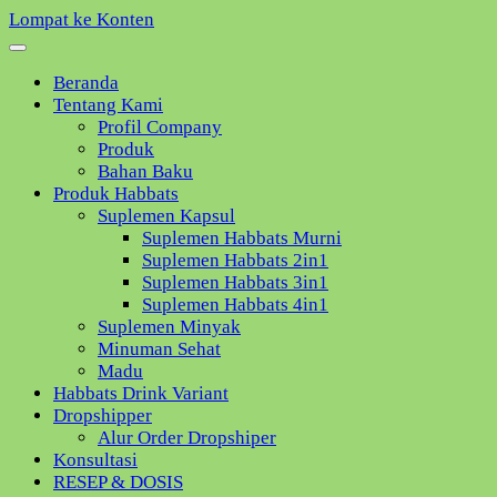
Lompat ke Konten
Beranda
Tentang Kami
Profil Company
Produk
Bahan Baku
Produk Habbats
Suplemen Kapsul
Suplemen Habbats Murni
Suplemen Habbats 2in1
Suplemen Habbats 3in1
Suplemen Habbats 4in1
Suplemen Minyak
Minuman Sehat
Madu
Habbats Drink Variant
Dropshipper
Alur Order Dropshiper
Konsultasi
RESEP & DOSIS