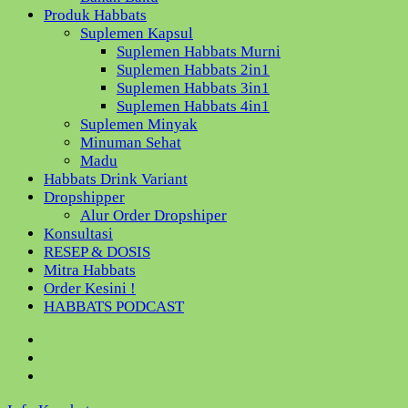
Produk Habbats
Suplemen Kapsul
Suplemen Habbats Murni
Suplemen Habbats 2in1
Suplemen Habbats 3in1
Suplemen Habbats 4in1
Suplemen Minyak
Minuman Sehat
Madu
Habbats Drink Variant
Dropshipper
Alur Order Dropshiper
Konsultasi
RESEP & DOSIS
Mitra Habbats
Order Kesini !
HABBATS PODCAST