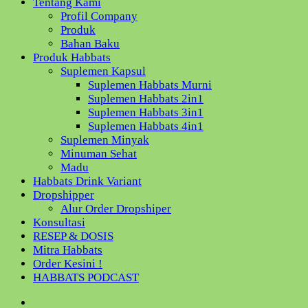
Tentang Kami
Profil Company
Produk
Bahan Baku
Produk Habbats
Suplemen Kapsul
Suplemen Habbats Murni
Suplemen Habbats 2in1
Suplemen Habbats 3in1
Suplemen Habbats 4in1
Suplemen Minyak
Minuman Sehat
Madu
Habbats Drink Variant
Dropshipper
Alur Order Dropshiper
Konsultasi
RESEP & DOSIS
Mitra Habbats
Order Kesini !
HABBATS PODCAST