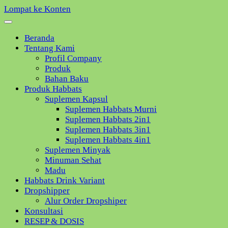
Lompat ke Konten
Beranda
Tentang Kami
Profil Company
Produk
Bahan Baku
Produk Habbats
Suplemen Kapsul
Suplemen Habbats Murni
Suplemen Habbats 2in1
Suplemen Habbats 3in1
Suplemen Habbats 4in1
Suplemen Minyak
Minuman Sehat
Madu
Habbats Drink Variant
Dropshipper
Alur Order Dropshiper
Konsultasi
RESEP & DOSIS