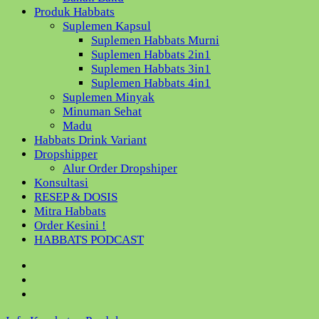
Produk Habbats
Suplemen Kapsul
Suplemen Habbats Murni
Suplemen Habbats 2in1
Suplemen Habbats 3in1
Suplemen Habbats 4in1
Suplemen Minyak
Minuman Sehat
Madu
Habbats Drink Variant
Dropshipper
Alur Order Dropshiper
Konsultasi
RESEP & DOSIS
Mitra Habbats
Order Kesini !
HABBATS PODCAST