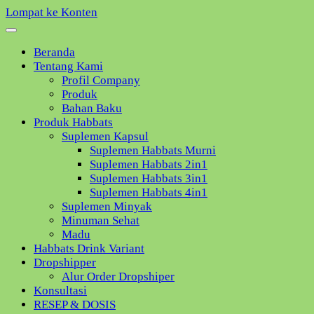
Lompat ke Konten
Beranda
Tentang Kami
Profil Company
Produk
Bahan Baku
Produk Habbats
Suplemen Kapsul
Suplemen Habbats Murni
Suplemen Habbats 2in1
Suplemen Habbats 3in1
Suplemen Habbats 4in1
Suplemen Minyak
Minuman Sehat
Madu
Habbats Drink Variant
Dropshipper
Alur Order Dropshiper
Konsultasi
RESEP & DOSIS