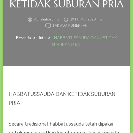
KETIDAK SUBURAN PRIA
Admhabbat
29TH MEI 2020
PADA
TAK ADA KOMENTAR
HABBATUSSAUDA
DAN
Beranda
Info
HABBATUSSAUDA DAN KETIDAK
KETIDAK
SUBURAN PRIA
SUBURAN
PRIA
HABBATUSSAUDA DAN KETIDAK SUBURAN
PRIA
Secara tradisional habbatussauda telah dipakai
untuk meningkatkan kesuburan baik pada wanita