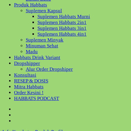
Produk Habbats
Suplemen Kapsul
Suplemen Habbats Murni
Suplemen Habbats 2in1
Suplemen Habbats 3in1
Suplemen Habbats 4in1
Suplemen Minyak
Minuman Sehat
Madu
Habbats Drink Variant
Dropshipper
Alur Order Dropshiper
Konsultasi
RESEP & DOSIS
Mitra Habbats
Order Kesini !
HABBATS PODCAST