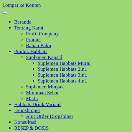
Lompat ke Konten
Beranda
Tentang Kami
Profil Company
Produk
Bahan Baku
Produk Habbats
Suplemen Kapsul
Suplemen Habbats Murni
Suplemen Habbats 2in1
Suplemen Habbats 3in1
Suplemen Habbats 4in1
Suplemen Minyak
Minuman Sehat
Madu
Habbats Drink Variant
Dropshipper
Alur Order Dropshiper
Konsultasi
RESEP & DOSIS