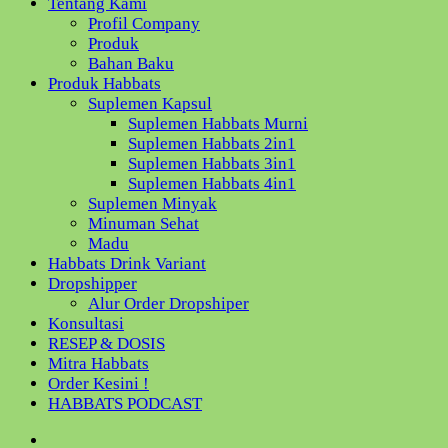
Tentang Kami
Profil Company
Produk
Bahan Baku
Produk Habbats
Suplemen Kapsul
Suplemen Habbats Murni
Suplemen Habbats 2in1
Suplemen Habbats 3in1
Suplemen Habbats 4in1
Suplemen Minyak
Minuman Sehat
Madu
Habbats Drink Variant
Dropshipper
Alur Order Dropshiper
Konsultasi
RESEP & DOSIS
Mitra Habbats
Order Kesini !
HABBATS PODCAST