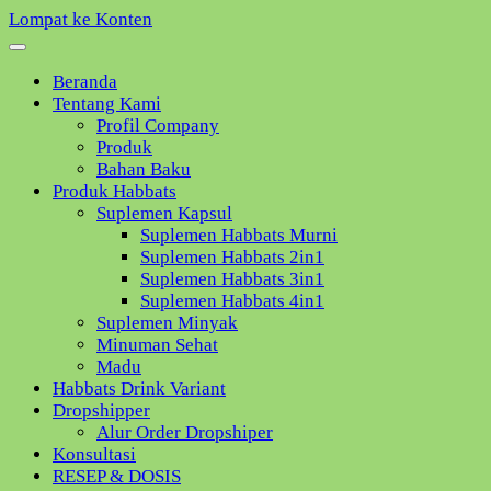
Lompat ke Konten
Beranda
Tentang Kami
Profil Company
Produk
Bahan Baku
Produk Habbats
Suplemen Kapsul
Suplemen Habbats Murni
Suplemen Habbats 2in1
Suplemen Habbats 3in1
Suplemen Habbats 4in1
Suplemen Minyak
Minuman Sehat
Madu
Habbats Drink Variant
Dropshipper
Alur Order Dropshiper
Konsultasi
RESEP & DOSIS