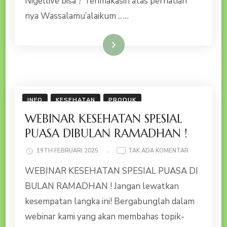
Nigellive bisa ? Terimakasih atas perhatian
nya Wassalamu’alaikum .. …
Baca Selengkapnya
INFO
KESEHATAN
PRODUK
WEBINAR KESEHATAN SPESIAL
PUASA DIBULAN RAMADHAN !
PADA
19TH FEBRUARI 2025
TAK ADA KOMENTAR
WEBINAR
WEBINAR KESEHATAN SPESIAL PUASA DI
KESEHATAN
SPESIAL
BULAN RAMADHAN ! Jangan lewatkan
PUASA
kesempatan langka ini! Bergabunglah dalam
DIBULAN
RAMADHAN
webinar kami yang akan membahas topik-
!