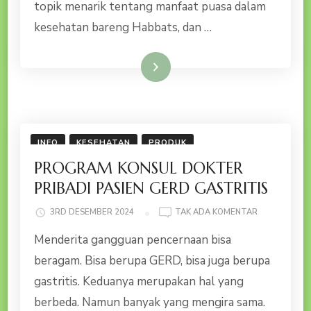
topik menarik tentang manfaat puasa dalam
kesehatan bareng Habbats, dan …
Baca Selengkapnya
INFO
KESEHATAN
PRODUK
PROGRAM KONSUL DOKTER
PRIBADI PASIEN GERD GASTRITIS
PADA
3RD DESEMBER 2024
TAK ADA KOMENTAR
PROGRAM
Menderita gangguan pencernaan bisa
KONSUL
DOKTER
beragam. Bisa berupa GERD, bisa juga berupa
PRIBADI
gastritis. Keduanya merupakan hal yang
PASIEN
GERD
berbeda. Namun banyak yang mengira sama.
GASTRITIS