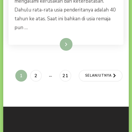
mengalami kerusakan dan keterbatasan.
PASIEN
DIABETES
Dahulu rata-rata usia penderitanya adalah 40
tahun ke atas. Saat ini bahkan di usia remaja
pun …
Baca Selengkapnya
Paginasi
…
HALAMAN
HALAMAN
HALAMAN
1
2
21
SELANJUTNYA
pos