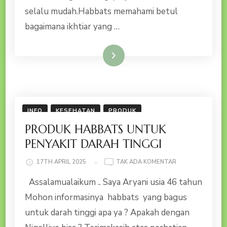
AJA
selalu mudah.Habbats memahami betul
!
bagaimana ikhtiar yang …
Baca Selengkapnya
INFO
KESEHATAN
PRODUK
PRODUK HABBATS UNTUK
PENYAKIT DARAH TINGGI
PADA
17TH APRIL 2025
TAK ADA KOMENTAR
PRODUK
Assalamualaikum .. Saya Aryani usia 46 tahun
HABBATS
UNTUK
Mohon informasinya habbats yang bagus
PENYAKIT
untuk darah tinggi apa ya ? Apakah dengan
DARAH
TINGGI