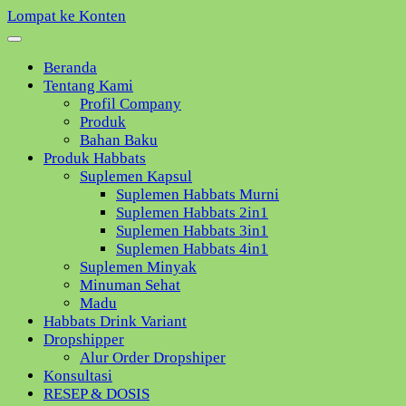
Lompat ke Konten
Beranda
Tentang Kami
Profil Company
Produk
Bahan Baku
Produk Habbats
Suplemen Kapsul
Suplemen Habbats Murni
Suplemen Habbats 2in1
Suplemen Habbats 3in1
Suplemen Habbats 4in1
Suplemen Minyak
Minuman Sehat
Madu
Habbats Drink Variant
Dropshipper
Alur Order Dropshiper
Konsultasi
RESEP & DOSIS