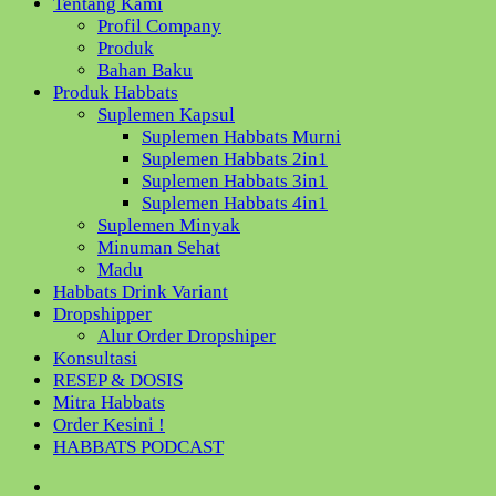
Tentang Kami
Profil Company
Produk
Bahan Baku
Produk Habbats
Suplemen Kapsul
Suplemen Habbats Murni
Suplemen Habbats 2in1
Suplemen Habbats 3in1
Suplemen Habbats 4in1
Suplemen Minyak
Minuman Sehat
Madu
Habbats Drink Variant
Dropshipper
Alur Order Dropshiper
Konsultasi
RESEP & DOSIS
Mitra Habbats
Order Kesini !
HABBATS PODCAST