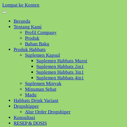
Lompat ke Konten
Beranda
Tentang Kami
Profil Company
Produk
Bahan Baku
Produk Habbats
Suplemen Kapsul
Suplemen Habbats Murni
Suplemen Habbats 2in1
Suplemen Habbats 3in1
Suplemen Habbats 4in1
Suplemen Minyak
Minuman Sehat
Madu
Habbats Drink Variant
Dropshipper
Alur Order Dropshiper
Konsultasi
RESEP & DOSIS