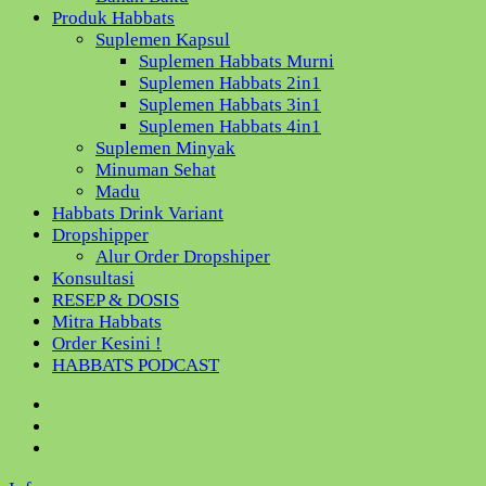
Produk Habbats
Suplemen Kapsul
Suplemen Habbats Murni
Suplemen Habbats 2in1
Suplemen Habbats 3in1
Suplemen Habbats 4in1
Suplemen Minyak
Minuman Sehat
Madu
Habbats Drink Variant
Dropshipper
Alur Order Dropshiper
Konsultasi
RESEP & DOSIS
Mitra Habbats
Order Kesini !
HABBATS PODCAST