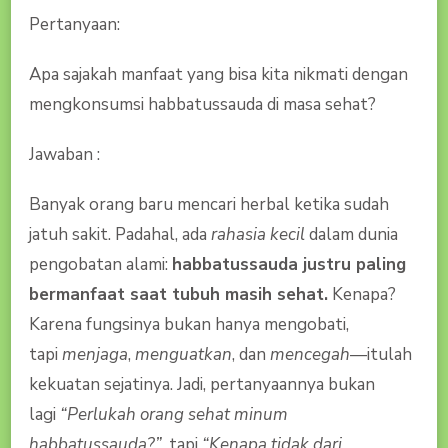
…
Pertanyaan:
!
Apa sajakah manfaat yang bisa kita nikmati dengan
mengkonsumsi habbatussauda di masa sehat?
Jawaban :
Banyak orang baru mencari herbal ketika sudah
jatuh sakit. Padahal, ada
rahasia kecil
dalam dunia
pengobatan alami:
habbatussauda justru paling
bermanfaat saat tubuh masih sehat.
Kenapa?
Karena fungsinya bukan hanya mengobati,
tapi
menjaga
,
menguatkan
, dan
mencegah
—itulah
kekuatan sejatinya. Jadi, pertanyaannya bukan
lagi
“Perlukah orang sehat minum
habbatussauda?”
, tapi
“Kenapa tidak dari