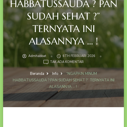
HABBATUSSAUDA ? PAN
SUDAH SEHAT ?”
TERNYATA INI
ALASANNYA … !
Admhabbat
6TH FEBRUARI 2026
PADA
TAK ADA KOMENTAR
“NGAPAIN
MINUM
Beranda
Info
“NGAPAIN MINUM
HABBATUSSAUDA
HABBATUSSAUDA ? PAN SUDAH SEHAT ?” TERNYATA INI
?
ALASANNYA … !
PAN
SUDAH
SEHAT
?”
TERNYATA
INI
ALASANNYA