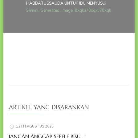
HABBATUSSAUDA UNTUK IBU MENYUSUI
Gemini_Generated_Image_8xqku78xqku78xqk
ARTIKEL YANG DISARANKAN
12TH AGUSTUS 2025
JANGAN ANGGAP SEPELE BISUL !