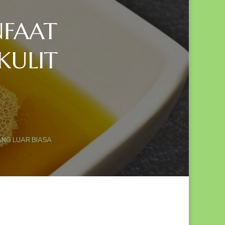
NFAAT
KULIT
PADA
TERUNGKAP
!
ANG LUAR BIASA
INILAH
MANFAAT
HABBATUSSAUDA
UNTUK
KULIT
YANG
LUAR
BIASA