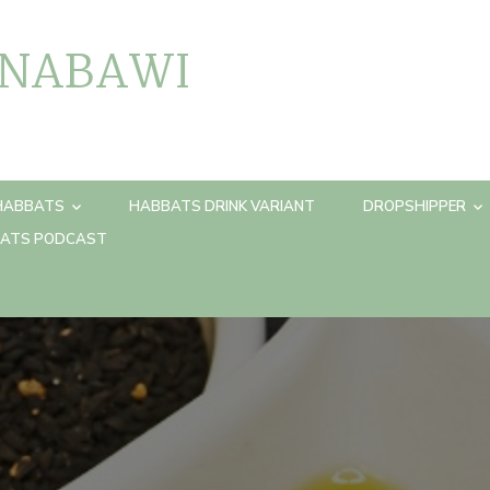
 NABAWI
HABBATS
HABBATS DRINK VARIANT
DROPSHIPPER
ATS PODCAST