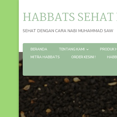
HABBATS SEHAT
SEHAT DENGAN CARA NABI MUHAMMAD SAW
BERANDA
TENTANG KAMI
PRODUK 
MITRA HABBATS
ORDER KESINI !
HABB