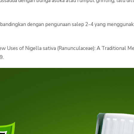
auda dengan bunga asoka atau rumput grinting, lalu dit
 dibandingkan dengan pengunaan salep 2-4 yang menggunak
iew Uses of Nigella sativa (Ranunculaceae): A Traditional Me
9.