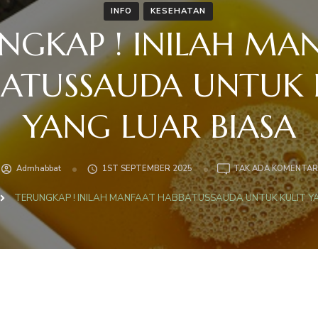
INFO
KESEHATAN
NGKAP ! INILAH MA
ATUSSAUDA UNTUK 
YANG LUAR BIASA
Admhabbat
1ST SEPTEMBER 2025
TAK ADA KOMENTAR
TERUNGKAP ! INILAH MANFAAT HABBATUSSAUDA UNTUK KULIT Y