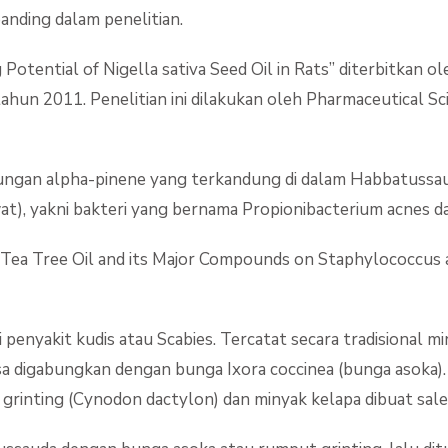
nding dalam penelitian.
 Potential of Nigella sativa Seed Oil in Rats” diterbitkan o
tahun 2011. Penelitian ini dilakukan oleh Pharmaceutical S
an alpha-pinene yang terkandung di dalam Habbatussauda
at), yakni bakteri yang bernama Propionibacterium acnes d
f Tea Tree Oil and its Major Compounds on Staphylococcus 
 penyakit kudis atau Scabies. Tercatat secara tradisional
 digabungkan dengan bunga Ixora coccinea (bunga asoka)
inting (Cynodon dactylon) dan minyak kelapa dibuat salep 