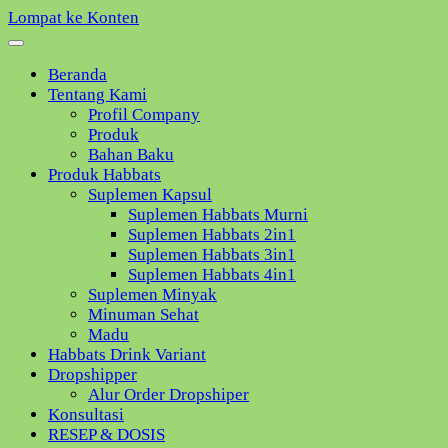
Lompat ke Konten
Beranda
Tentang Kami
Profil Company
Produk
Bahan Baku
Produk Habbats
Suplemen Kapsul
Suplemen Habbats Murni
Suplemen Habbats 2in1
Suplemen Habbats 3in1
Suplemen Habbats 4in1
Suplemen Minyak
Minuman Sehat
Madu
Habbats Drink Variant
Dropshipper
Alur Order Dropshiper
Konsultasi
RESEP & DOSIS