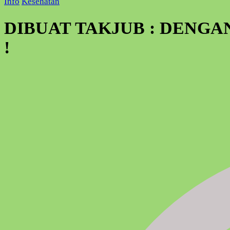
Info
Kesehatan
DIBUAT TAKJUB : DENGA
!