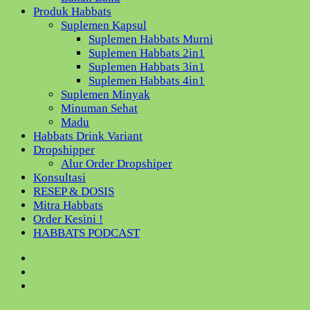
Produk Habbats
Suplemen Kapsul
Suplemen Habbats Murni
Suplemen Habbats 2in1
Suplemen Habbats 3in1
Suplemen Habbats 4in1
Suplemen Minyak
Minuman Sehat
Madu
Habbats Drink Variant
Dropshipper
Alur Order Dropshiper
Konsultasi
RESEP & DOSIS
Mitra Habbats
Order Kesini !
HABBATS PODCAST