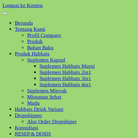
Lompat ke Konten
Beranda
Tentang Kami
Profil Company
Produk
Bahan Baku
Produk Habbats
Suplemen Kapsul
Suplemen Habbats Murni
Suplemen Habbats 2in1
Suplemen Habbats 3in1
Suplemen Habbats 4in1
Suplemen Minyak
Minuman Sehat
Madu
Habbats Drink Variant
Dropshipper
Alur Order Dropshiper
Konsultasi
RESEP & DOSIS