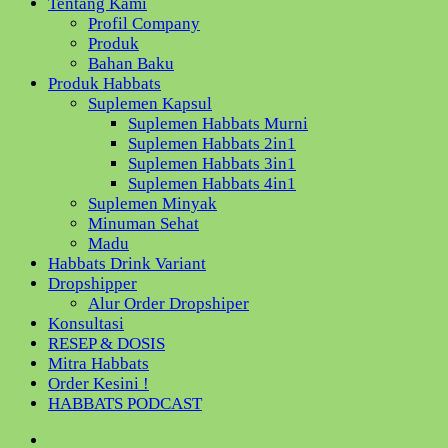
Tentang Kami
Profil Company
Produk
Bahan Baku
Produk Habbats
Suplemen Kapsul
Suplemen Habbats Murni
Suplemen Habbats 2in1
Suplemen Habbats 3in1
Suplemen Habbats 4in1
Suplemen Minyak
Minuman Sehat
Madu
Habbats Drink Variant
Dropshipper
Alur Order Dropshiper
Konsultasi
RESEP & DOSIS
Mitra Habbats
Order Kesini !
HABBATS PODCAST