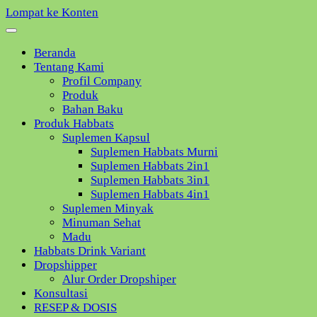
Lompat ke Konten
Beranda
Tentang Kami
Profil Company
Produk
Bahan Baku
Produk Habbats
Suplemen Kapsul
Suplemen Habbats Murni
Suplemen Habbats 2in1
Suplemen Habbats 3in1
Suplemen Habbats 4in1
Suplemen Minyak
Minuman Sehat
Madu
Habbats Drink Variant
Dropshipper
Alur Order Dropshiper
Konsultasi
RESEP & DOSIS