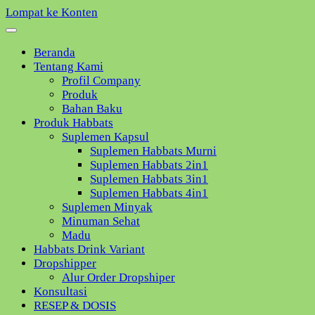
Lompat ke Konten
Beranda
Tentang Kami
Profil Company
Produk
Bahan Baku
Produk Habbats
Suplemen Kapsul
Suplemen Habbats Murni
Suplemen Habbats 2in1
Suplemen Habbats 3in1
Suplemen Habbats 4in1
Suplemen Minyak
Minuman Sehat
Madu
Habbats Drink Variant
Dropshipper
Alur Order Dropshiper
Konsultasi
RESEP & DOSIS