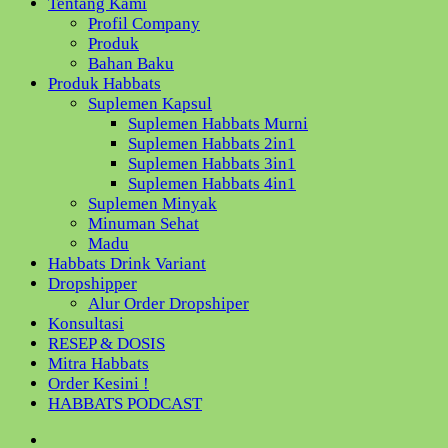
Tentang Kami
Profil Company
Produk
Bahan Baku
Produk Habbats
Suplemen Kapsul
Suplemen Habbats Murni
Suplemen Habbats 2in1
Suplemen Habbats 3in1
Suplemen Habbats 4in1
Suplemen Minyak
Minuman Sehat
Madu
Habbats Drink Variant
Dropshipper
Alur Order Dropshiper
Konsultasi
RESEP & DOSIS
Mitra Habbats
Order Kesini !
HABBATS PODCAST