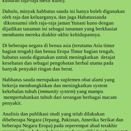
kuburan raja-raja mesir kuno).
KHUSUS
KELUARGA
Dahulu, minyak habbatus sauda ini hanya boleh digunakan
RAJA
oleh raja dan keluarganya, dan juga Habatussauda
dikonsumsi oleh raja-raja jaman Yunani kuno dengan
dijadikan tanaman ini sebagai tanaman yang berkhasiat
membantu mereka diakhir-akhir kehidupannya.
Di beberapa negara di benua asia (terutama Asia timur
bagian tengah) dan benua Eropa Timur bagian tengah,
habatus sauda digunakan untuk meningkatkan derajat
kesehatan dan sebagai pengobatan herbal utama pada
banyak penyakit ringan dan berat.
Habbatus sauda merupakan suplemen obat alami yang
bekerja membangkitkan dan meningkatkan system
kekebalan tubuh (
immunity system
) yang mampu
mempertahankan tubuh dari serangan berbagai macam
penyakit.
Analisis dan publikasi studi yang telah dilakukan
dibeberapa Negara (Jepang, Pakistan, Amerika Serikat dan
beberapa Negara Eropa) pada seperempat abad terakhir