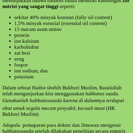
menunjukkan bahwa habatus sauda memiliki kandungan
zat
nutrisi yang sangat tinggi
seperti:
sekitar 40% minyak konstan (fally oil content)
1,5% minyak esensial (essential oil content)
15 macam asam amino
protein
ion kalsium
karbohidrat
zat besi
seng
fospor
ion sodium, dan
potasium
Dalam sebuat Hadist shohih Bukhori Muslim, Rasulullah
telah menganjurkan kita menggunakan habbatus sauda.
Gunakanlah habbatussauda karena di dalamnya terdapat
obat untuk segala macam penyakit, kecuali maut
(HR.
Bukhori Muslim)
Adapula pemaparan para dokter dan ilmuwan mengenai
habbatussauda setelah dilakukan penelitian secara empiris