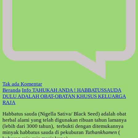
pada
Tak ada Komentar
TAHUKAH
Beranda
Info
TAHUKAH ANDA ! HABBATUSSAUDA
ANDA
DULU ADALAH OBAT-OBATAN KHUSUS KELUARGA
!
RAJA
HABBATUSSAUDA
Habbatus sauda (Nigella Sativa/ Black Seed) adalah obat
DULU
herbal alami yang telah digunakan ribuan tahun lamanya
ADALAH
(lebih dari 3000 tahun), terbukti dengan ditemukannya
OBAT-
minyak habbatus sauda di pekuburan
Tuthankhamen
(
OBATAN