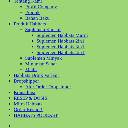
Tentang Kami
Profil Company
Produk
Bahan Baku
Produk Habbats
Suplemen Kapsul
Suplemen Habbats Murni
Suplemen Habbats 2in1
Suplemen Habbats 3in1
Suplemen Habbats 4in1
Suplemen Minyak
Minuman Sehat
Madu
Habbats Drink Variant
Dropshipper
Alur Order Dropshiper
Konsultasi
RESEP & DOSIS
Mitra Habbats
Order Kesini !
HABBATS PODCAST