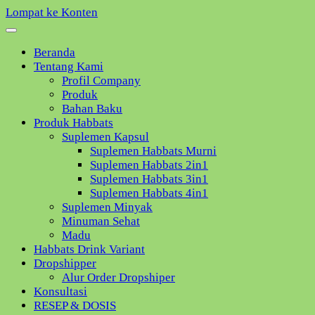
Lompat ke Konten
Beranda
Tentang Kami
Profil Company
Produk
Bahan Baku
Produk Habbats
Suplemen Kapsul
Suplemen Habbats Murni
Suplemen Habbats 2in1
Suplemen Habbats 3in1
Suplemen Habbats 4in1
Suplemen Minyak
Minuman Sehat
Madu
Habbats Drink Variant
Dropshipper
Alur Order Dropshiper
Konsultasi
RESEP & DOSIS