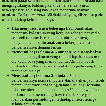
makanan padat selama 12-24 bulan atau selama ibu dan bayi
menginginkanya, bahkan jika anda hanya menyusui
beberapa hari saja sang bayi akan menerima banyak
manfaat. Berikut
manfaat ASI
eksklusif yang diberikan pada
usia dan tahap kehidupan bayi:
Jika menyusui hanya beberapa hari
. Anak akan
menerima kolostrum yang berguna sebagai penyedia
antibodi dan sumber makanan tubuh barunya,
menyusui membantu anak anda bekerjanya sistem
pencernaannya dengan lancar.
Menyusui bayi selama 4-6 minggu
. Selain anak akan
mendapat pengalaman yang tidak dilupakan saat masa
dia kecil, bayi yang menkonsumsi ASI akan lebih
rentan terhindar terkena penyakit dari pada yang tidak
menkonsumsinya.
Menyusui bayi selama 3-4 bulan.
Sistem
pencernaannya akan sempurna dan dia akan jauh lebih
mampu mentolerir zat asing dalam susu bayi formula.
tidak memberikan apapun selain ASI selama 4 bulan
pertama akan melindungi bayi terhadap alergi dan
memberikan perlindungan terhadap infeksi telinga
selama satu tahun.