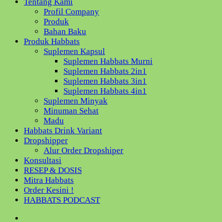
Tentang Kami
Profil Company
Produk
Bahan Baku
Produk Habbats
Suplemen Kapsul
Suplemen Habbats Murni
Suplemen Habbats 2in1
Suplemen Habbats 3in1
Suplemen Habbats 4in1
Suplemen Minyak
Minuman Sehat
Madu
Habbats Drink Variant
Dropshipper
Alur Order Dropshiper
Konsultasi
RESEP & DOSIS
Mitra Habbats
Order Kesini !
HABBATS PODCAST