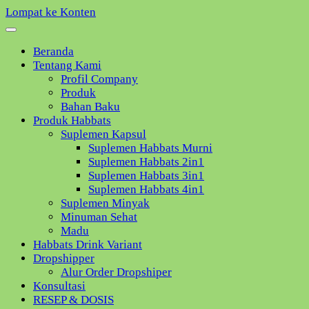
Lompat ke Konten
Beranda
Tentang Kami
Profil Company
Produk
Bahan Baku
Produk Habbats
Suplemen Kapsul
Suplemen Habbats Murni
Suplemen Habbats 2in1
Suplemen Habbats 3in1
Suplemen Habbats 4in1
Suplemen Minyak
Minuman Sehat
Madu
Habbats Drink Variant
Dropshipper
Alur Order Dropshiper
Konsultasi
RESEP & DOSIS