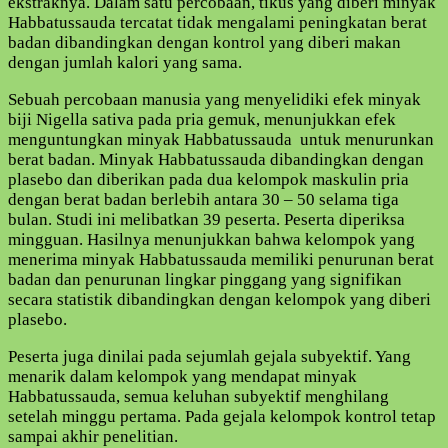
ekstraknya. Dalam satu percobaan, tikus yang diberi minyak
disini
Habbatussauda tercatat tidak mengalami peningkatan berat
!
badan dibandingkan dengan kontrol yang diberi makan
dengan jumlah kalori yang sama.
Sebuah percobaan manusia yang menyelidiki efek minyak
biji Nigella sativa pada pria gemuk, menunjukkan efek
menguntungkan minyak Habbatussauda untuk menurunkan
berat badan. Minyak Habbatussauda dibandingkan dengan
plasebo dan diberikan pada dua kelompok maskulin pria
dengan berat badan berlebih antara 30 – 50 selama tiga
bulan. Studi ini melibatkan 39 peserta. Peserta diperiksa
mingguan. Hasilnya menunjukkan bahwa kelompok yang
menerima minyak Habbatussauda memiliki penurunan berat
badan dan penurunan lingkar pinggang yang signifikan
secara statistik dibandingkan dengan kelompok yang diberi
plasebo.
Peserta juga dinilai pada sejumlah gejala subyektif. Yang
menarik dalam kelompok yang mendapat minyak
Habbatussauda, semua keluhan subyektif menghilang
setelah minggu pertama. Pada gejala kelompok kontrol tetap
sampai akhir penelitian.