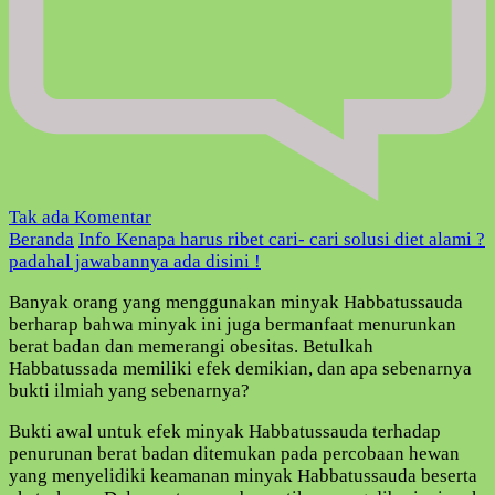
pada
Tak ada Komentar
Kenapa
Beranda
Info
Kenapa harus ribet cari- cari solusi diet alami ?
harus
padahal jawabannya ada disini !
ribet
Banyak orang yang menggunakan minyak Habbatussauda
cari-
berharap bahwa minyak ini juga bermanfaat menurunkan
cari
berat badan dan memerangi obesitas. Betulkah
solusi
Habbatussada memiliki efek demikian, dan apa sebenarnya
diet
bukti ilmiah yang sebenarnya?
alami
?
Bukti awal untuk efek minyak Habbatussauda terhadap
padahal
penurunan berat badan ditemukan pada percobaan hewan
jawabannya
yang menyelidiki keamanan minyak Habbatussauda beserta
ada