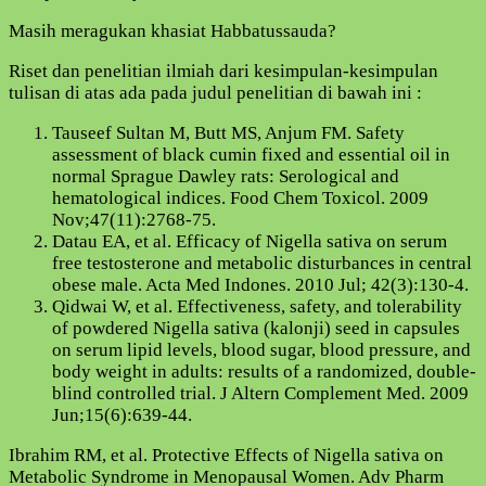
Masih meragukan khasiat Habbatussauda?
Riset dan penelitian ilmiah dari kesimpulan-kesimpulan
tulisan di atas ada pada judul penelitian di bawah ini :
Tauseef Sultan M, Butt MS, Anjum FM. Safety
assessment of black cumin fixed and essential oil in
normal Sprague Dawley rats: Serological and
hematological indices. Food Chem Toxicol. 2009
Nov;47(11):2768-75.
Datau EA, et al. Efficacy of Nigella sativa on serum
free testosterone and metabolic disturbances in central
obese male. Acta Med Indones. 2010 Jul; 42(3):130-4.
Qidwai W, et al. Effectiveness, safety, and tolerability
of powdered Nigella sativa (kalonji) seed in capsules
on serum lipid levels, blood sugar, blood pressure, and
body weight in adults: results of a randomized, double-
blind controlled trial. J Altern Complement Med. 2009
Jun;15(6):639-44.
Ibrahim RM, et al. Protective Effects of Nigella sativa on
Metabolic Syndrome in Menopausal Women. Adv Pharm