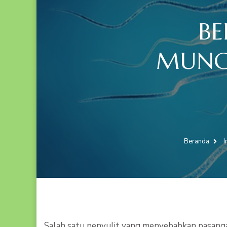
BE
MUNGK
Beranda
I
Salah satu penyulit yang menyebabkan pasanga