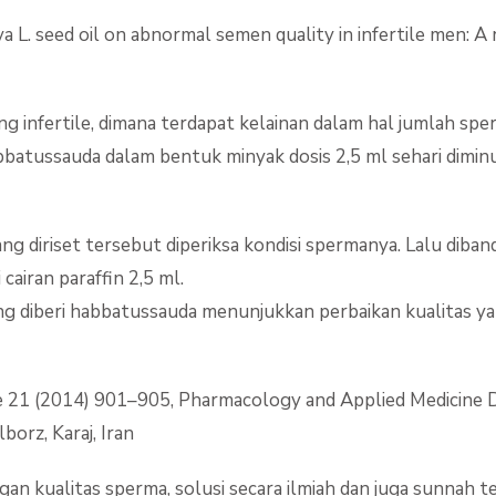
iva L. seed oil on abnormal semen quality in infertile men:
 yang infertile, dimana terdapat kelainan dalam hal jumlah s
bbatussauda dalam bentuk minyak dosis 2,5 ml sehari dimin
yang diriset tersebut diperiksa kondisi spermanya. Lalu di
cairan paraffin 2,5 ml.
iberi habbatussauda menunjukkan perbaikan kualitas yang s
ine 21 (2014) 901–905, Pharmacology and Applied Medicine
borz, Karaj, Iran
an kualitas sperma, solusi secara ilmiah dan juga sunnah 