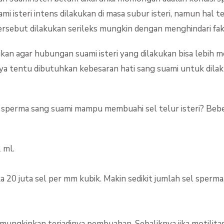
 isteri intens dilakukan di masa subur isteri, namun hal 
!
ersebut dilakukan serileks mungkin dengan menghindari fakt
tikan agar hubungan suami isteri yang dilakukan bisa lebih
tentu dibutuhkan kebesaran hati sang suami untuk dilak
 sperma sang suami mampu membuahi sel telur isteri? Bebera
 ml.
 20 juta sel per mm kubik. Makin sedikit jumlah sel sperma
mungkinkan terjadinya pembuahan. Sebaliknya jika motilita