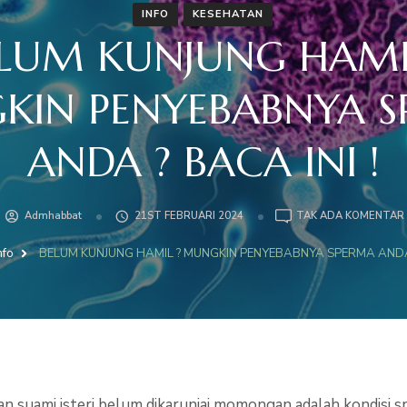
INFO
KESEHATAN
LUM KUNJUNG HAMI
IN PENYEBABNYA 
ANDA ? BACA INI !
Admhabbat
21ST FEBRUARI 2024
TAK ADA KOMENTAR
nfo
BELUM KUNJUNG HAMIL ? MUNGKIN PENYEBABNYA SPERMA ANDA ?
n suami isteri belum dikaruniai momongan adalah kondisi 