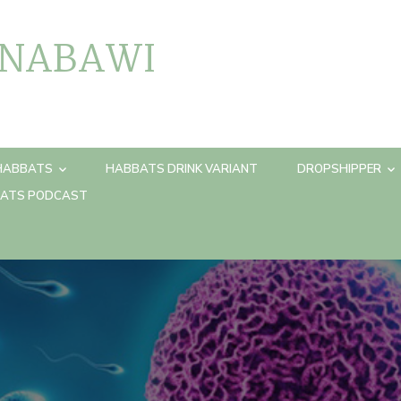
 NABAWI
HABBATS
HABBATS DRINK VARIANT
DROPSHIPPER
ATS PODCAST