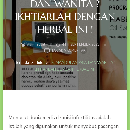
DAN WANITA ?
IKHTIARLAH DENGAN
HERBAL INI !
Admhabbat
4TH SEPTEMBER 2023
PADA
TAK ADA KOMENTAR
KEMANDULAN
PRIA
Beranda
Info
KEMANDULAN PRIA DAN WANITA ?
DAN
IKHTIARLAH DENGAN HERBAL INI !
WANITA
?
IKHTIARLAH
DENGAN
HERBAL
INI
!
Menurut dunia medis definisi infertilitas adalah:
Istilah yang digunakan untuk menyebut pasangan