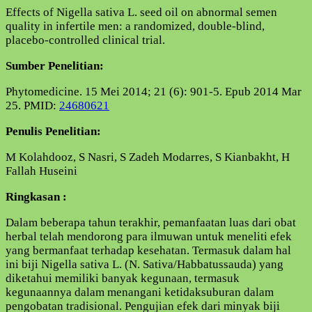
Effects of Nigella sativa L. seed oil on abnormal semen
quality in infertile men: a randomized, double-blind,
placebo-controlled clinical trial.
Sumber Penelitian:
Phytomedicine. 15 Mei 2014; 21 (6): 901-5. Epub 2014 Mar
25. PMID:
24680621
Penulis Penelitian:
M Kolahdooz, S Nasri, S Zadeh Modarres, S Kianbakht, H
Fallah Huseini
Ringkasan :
Dalam beberapa tahun terakhir, pemanfaatan luas dari obat
herbal telah mendorong para ilmuwan untuk meneliti efek
yang bermanfaat terhadap kesehatan. Termasuk dalam hal
ini biji Nigella sativa L. (N. Sativa/Habbatussauda) yang
diketahui memiliki banyak kegunaan, termasuk
kegunaannya dalam menangani ketidaksuburan dalam
pengobatan tradisional. Pengujian efek dari minyak biji