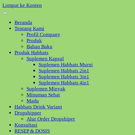
Lompat ke Konten
Beranda
Tentang Kami
Profil Company
Produk
Bahan Baku
Produk Habbats
Suplemen Kapsul
Suplemen Habbats Murni
Suplemen Habbats 2in1
Suplemen Habbats 3in1
Suplemen Habbats 4in1
Suplemen Minyak
Minuman Sehat
Madu
Habbats Drink Variant
Dropshipper
Alur Order Dropshiper
Konsultasi
RESEP & DOSIS