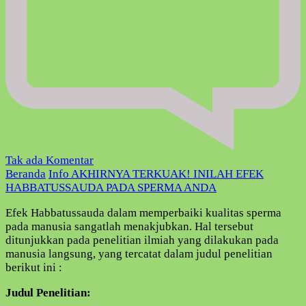
pada
Tak ada Komentar
AKHIRNYA
Beranda
Info
AKHIRNYA TERKUAK! INILAH EFEK
TERKUAK!
HABBATUSSAUDA PADA SPERMA ANDA
INILAH
Efek Habbatussauda dalam memperbaiki kualitas sperma
EFEK
pada manusia sangatlah menakjubkan. Hal tersebut
HABBATUSSAUDA
ditunjukkan pada penelitian ilmiah yang dilakukan pada
PADA
manusia langsung, yang tercatat dalam judul penelitian
SPERMA
berikut ini :
ANDA
Judul Penelitian: