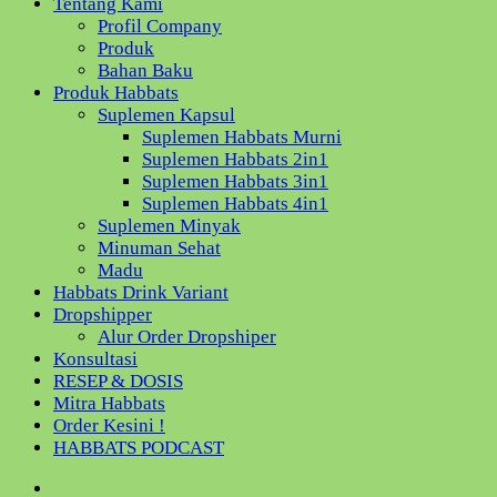
Tentang Kami
Profil Company
Produk
Bahan Baku
Produk Habbats
Suplemen Kapsul
Suplemen Habbats Murni
Suplemen Habbats 2in1
Suplemen Habbats 3in1
Suplemen Habbats 4in1
Suplemen Minyak
Minuman Sehat
Madu
Habbats Drink Variant
Dropshipper
Alur Order Dropshiper
Konsultasi
RESEP & DOSIS
Mitra Habbats
Order Kesini !
HABBATS PODCAST