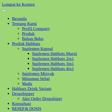
Lompat ke Konten
Beranda
Tentang Kami
Profil Company
Produk
Bahan Baku
Produk Habbats
Suplemen Kapsul
Suplemen Habbats Murni
Suplemen Habbats 2in1
Suplemen Habbats 3in1
Suplemen Habbats 4in1
Suplemen Minyak
Minuman Sehat
Madu
Habbats Drink Variant
Dropshipper
Alur Order Dropshiper
Konsultasi
RESEP & DOSIS