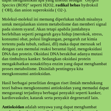
dapat menghasilkan apa yang disebut sebagai “
Oxygen
Species
(ROS)” seperti H2O2,
radikal bebas
hydroksil
(·OH), dan anion superoksida ( O2-).
Molekul-molekul ini memang diperlukan tubuh misalnya
untuk menjalankan sistem metabolisme dan memberi signal
pada sistem syaraf. Akan tetapi apabila jumlahnya
berlebihan seperti pengaruh gaya hidup (merokok, stress,
konsumsi obat, polusi lingkungan, pengaruh zat kimia
tertentu pada tubuh, radiasi, dll) maka dapat merusak sel
dengan cara memulai reaksi berantai lipid, mengoksidasi
DNA dan protein. Oksidasi DNA berakibat adanya mutasi
dan timbulnya kanker. Sedangkan oksidasi protein
mengakibatkan nonaktifnya enzim yang dapat menghambat
proses metabolisme. Disinilah pentingnya kita
mengkonsumsi antioksidan.
Hasil berbagai penelitian dengan riset ilmiah mendukung
teori bahwa mengkonsumsi antioksidan yang memadai dapat
mengurangi terjadinya berbagai penyakit seperti kanker,
kardiovaskuler, katarak serta penyakit degeneratif lain.
Antioksidan
adalah senyawa yang dapat menghambat