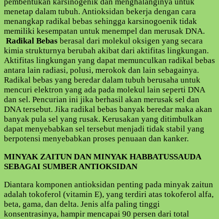
pembentukan karsinogenik dan menghalanginya untuk
menetap dalam tubuh. Antioksidan bekerja dengan cara
menangkap radikal bebas sehingga karsinogoenik tidak
memiliki kesempatan untuk menempel dan merusak DNA.
Radikal Bebas
berasal dari molekul oksigen yang secara
kimia strukturnya berubah akibat dari aktifitas lingkungan.
Aktifitas lingkungan yang dapat memunculkan radikal bebas
antara lain radiasi, polusi, merokok dan lain sebagainya.
Radikal bebas yang beredar dalam tubuh berusaha untuk
mencuri elektron yang ada pada molekul lain seperti DNA
dan sel. Pencurian ini jika berhasil akan merusak sel dan
DNA tersebut. Jika radikal bebas banyak beredar maka akan
banyak pula sel yang rusak. Kerusakan yang ditimbulkan
dapat menyebabkan sel tersebut menjadi tidak stabil yang
berpotensi menyebabkan proses penuaan dan kanker.
MINYAK ZAITUN DAN MINYAK HABBATUSSAUDA
SEBAGAI SUMBER ANTIOKSIDAN
Diantara komponen antioksidan penting pada minyak zaitun
adalah tokoferol (vitamin E), yang terdiri atas tokoferol alfa,
beta, gama, dan delta. Jenis alfa paling tinggi
konsentrasinya, hampir mencapai 90 persen dari total