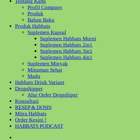
Tentang Kami
Profil Company
Produk
Bahan Baku
Produk Habbats
Suplemen Kapsul
Suplemen Habbats Murni
Suplemen Habbats 2in1
Suplemen Habbats 3in1
Suplemen Habbats 4in1
Suplemen Minyak
Minuman Sehat
Madu
Habbats Drink Variant
Dropshipper
Alur Order Dropshiper
Konsultasi
RESEP & DOSIS
Mitra Habbats
Order Kesini !
HABBATS PODCAST