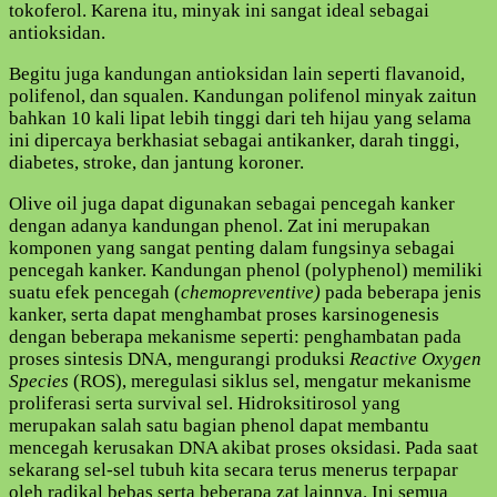
tokoferol. Karena itu, minyak ini sangat ideal sebagai
antioksidan.
Begitu juga kandungan antioksidan lain seperti flavanoid,
polifenol, dan squalen. Kandungan polifenol minyak zaitun
bahkan 10 kali lipat lebih tinggi dari teh hijau yang selama
ini dipercaya berkhasiat sebagai antikanker, darah tinggi,
diabetes, stroke, dan jantung koroner.
Olive oil juga dapat digunakan sebagai pencegah kanker
dengan adanya kandungan phenol. Zat ini merupakan
komponen yang sangat penting dalam fungsinya sebagai
pencegah kanker. Kandungan phenol (polyphenol) memiliki
suatu efek pencegah (
chemopreventive)
pada beberapa jenis
kanker, serta dapat menghambat proses karsinogenesis
dengan beberapa mekanisme seperti: penghambatan pada
proses sintesis DNA, mengurangi produksi
Reactive Oxygen
Species
(ROS), meregulasi siklus sel, mengatur mekanisme
proliferasi serta survival sel. Hidroksitirosol yang
merupakan salah satu bagian phenol dapat membantu
mencegah kerusakan DNA akibat proses oksidasi. Pada saat
sekarang sel-sel tubuh kita secara terus menerus terpapar
oleh radikal bebas serta beberapa zat lainnya. Ini semua