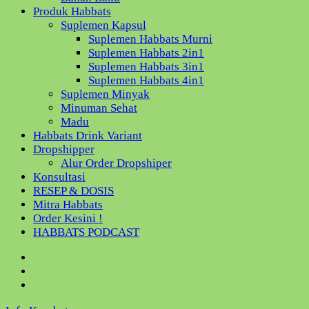
Produk Habbats
Suplemen Kapsul
Suplemen Habbats Murni
Suplemen Habbats 2in1
Suplemen Habbats 3in1
Suplemen Habbats 4in1
Suplemen Minyak
Minuman Sehat
Madu
Habbats Drink Variant
Dropshipper
Alur Order Dropshiper
Konsultasi
RESEP & DOSIS
Mitra Habbats
Order Kesini !
HABBATS PODCAST