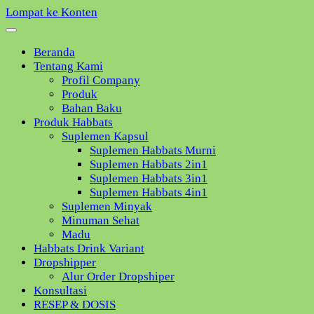
Lompat ke Konten
Beranda
Tentang Kami
Profil Company
Produk
Bahan Baku
Produk Habbats
Suplemen Kapsul
Suplemen Habbats Murni
Suplemen Habbats 2in1
Suplemen Habbats 3in1
Suplemen Habbats 4in1
Suplemen Minyak
Minuman Sehat
Madu
Habbats Drink Variant
Dropshipper
Alur Order Dropshiper
Konsultasi
RESEP & DOSIS