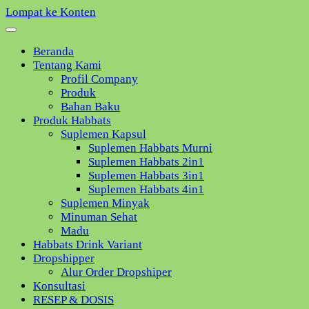
Lompat ke Konten
Beranda
Tentang Kami
Profil Company
Produk
Bahan Baku
Produk Habbats
Suplemen Kapsul
Suplemen Habbats Murni
Suplemen Habbats 2in1
Suplemen Habbats 3in1
Suplemen Habbats 4in1
Suplemen Minyak
Minuman Sehat
Madu
Habbats Drink Variant
Dropshipper
Alur Order Dropshiper
Konsultasi
RESEP & DOSIS