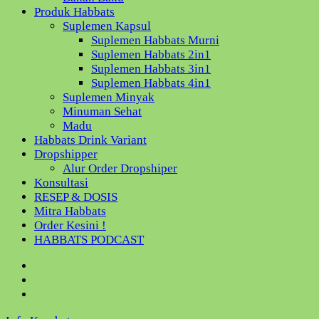
Produk Habbats
Suplemen Kapsul
Suplemen Habbats Murni
Suplemen Habbats 2in1
Suplemen Habbats 3in1
Suplemen Habbats 4in1
Suplemen Minyak
Minuman Sehat
Madu
Habbats Drink Variant
Dropshipper
Alur Order Dropshiper
Konsultasi
RESEP & DOSIS
Mitra Habbats
Order Kesini !
HABBATS PODCAST