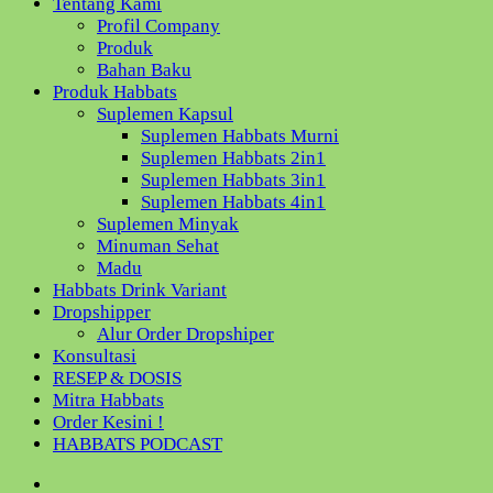
Tentang Kami
Profil Company
Produk
Bahan Baku
Produk Habbats
Suplemen Kapsul
Suplemen Habbats Murni
Suplemen Habbats 2in1
Suplemen Habbats 3in1
Suplemen Habbats 4in1
Suplemen Minyak
Minuman Sehat
Madu
Habbats Drink Variant
Dropshipper
Alur Order Dropshiper
Konsultasi
RESEP & DOSIS
Mitra Habbats
Order Kesini !
HABBATS PODCAST