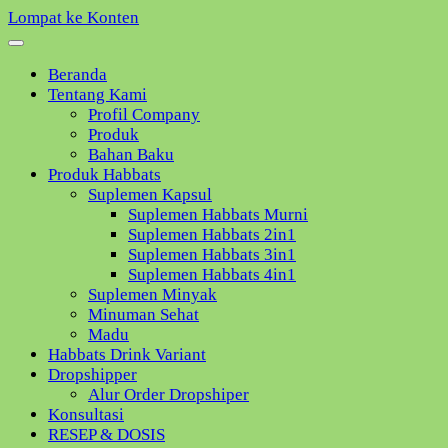
Lompat ke Konten
Beranda
Tentang Kami
Profil Company
Produk
Bahan Baku
Produk Habbats
Suplemen Kapsul
Suplemen Habbats Murni
Suplemen Habbats 2in1
Suplemen Habbats 3in1
Suplemen Habbats 4in1
Suplemen Minyak
Minuman Sehat
Madu
Habbats Drink Variant
Dropshipper
Alur Order Dropshiper
Konsultasi
RESEP & DOSIS