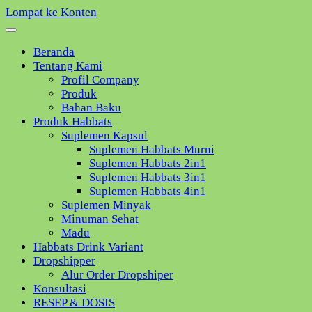
Lompat ke Konten
Beranda
Tentang Kami
Profil Company
Produk
Bahan Baku
Produk Habbats
Suplemen Kapsul
Suplemen Habbats Murni
Suplemen Habbats 2in1
Suplemen Habbats 3in1
Suplemen Habbats 4in1
Suplemen Minyak
Minuman Sehat
Madu
Habbats Drink Variant
Dropshipper
Alur Order Dropshiper
Konsultasi
RESEP & DOSIS