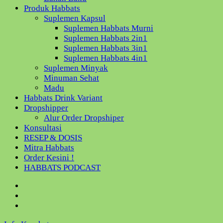
Produk Habbats
Suplemen Kapsul
Suplemen Habbats Murni
Suplemen Habbats 2in1
Suplemen Habbats 3in1
Suplemen Habbats 4in1
Suplemen Minyak
Minuman Sehat
Madu
Habbats Drink Variant
Dropshipper
Alur Order Dropshiper
Konsultasi
RESEP & DOSIS
Mitra Habbats
Order Kesini !
HABBATS PODCAST