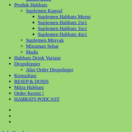
Produk Habbats
Suplemen Kapsul
Suplemen Habbats Murni
Suplemen Habbats 2in1
Suplemen Habbats 3in1
Suplemen Habbats 4in1
Suplemen Minyak
Minuman Sehat
Madu
Habbats Drink Variant
Dropshipper
Alur Order Dropshiper
Konsultasi
RESEP & DOSIS
Mitra Habbats
Order Kesini !
HABBATS PODCAST