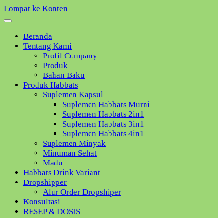
Lompat ke Konten
Beranda
Tentang Kami
Profil Company
Produk
Bahan Baku
Produk Habbats
Suplemen Kapsul
Suplemen Habbats Murni
Suplemen Habbats 2in1
Suplemen Habbats 3in1
Suplemen Habbats 4in1
Suplemen Minyak
Minuman Sehat
Madu
Habbats Drink Variant
Dropshipper
Alur Order Dropshiper
Konsultasi
RESEP & DOSIS