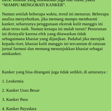
INI
“MAMPU MENGOBATI KANKER”.
SOLUSI
NYA
Namun setelah beberapa waktu, trend ini menurun. Beberapa
!
analisa menyebutkan, jika memang mampu membasmi
ALPHA
kanker, seharusnya penggunaan ekstrak kulit manggis ini
MANGOSTIN
akan terus naik. Namun kenapa ini malah turun? Penurunan
OBAT
ini disinyalir karena efek yang ditawarkan tidak
ALAMI
sebagaimana khasiat yang dijanjkan. Padahal jika merujuk
KANKER
kepada riset, khasiat kulit manggis ini tercantum di ratusan
YANG
jurnal farmasi dan memang menunjukkan khasiat sebagai
MURAH
antikanker.
Kanker yang bisa ditangani juga tidak sedikit, di antaranya :
1. Leukemia
2. Kanker Usus Besar
3. Kanker Paru
4. Kanker Payudara