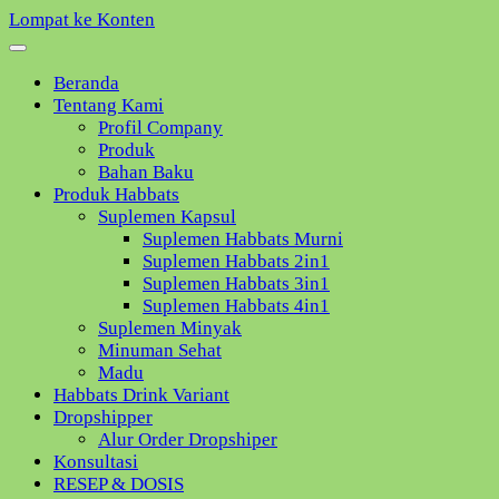
Lompat ke Konten
Beranda
Tentang Kami
Profil Company
Produk
Bahan Baku
Produk Habbats
Suplemen Kapsul
Suplemen Habbats Murni
Suplemen Habbats 2in1
Suplemen Habbats 3in1
Suplemen Habbats 4in1
Suplemen Minyak
Minuman Sehat
Madu
Habbats Drink Variant
Dropshipper
Alur Order Dropshiper
Konsultasi
RESEP & DOSIS