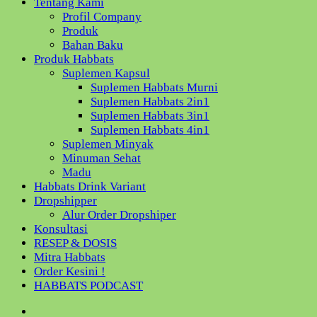
Tentang Kami
Profil Company
Produk
Bahan Baku
Produk Habbats
Suplemen Kapsul
Suplemen Habbats Murni
Suplemen Habbats 2in1
Suplemen Habbats 3in1
Suplemen Habbats 4in1
Suplemen Minyak
Minuman Sehat
Madu
Habbats Drink Variant
Dropshipper
Alur Order Dropshiper
Konsultasi
RESEP & DOSIS
Mitra Habbats
Order Kesini !
HABBATS PODCAST