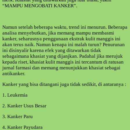
INI
“MAMPU MENGOBATI KANKER”.
SOLUSI
JITU
NYA
!
Namun setelah beberapa waktu, trend ini menurun. Beberapa
ALPHA
analisa menyebutkan, jika memang mampu membasmi
MANGOSTIN
kanker, seharusnya penggunaan ekstrak kulit manggis ini
OBAT
akan terus naik. Namun kenapa ini malah turun? Penurunan
ALAMI
ini disinyalir karena efek yang ditawarkan tidak
KANKER
sebagaimana khasiat yang dijanjkan. Padahal jika merujuk
kepada riset, khasiat kulit manggis ini tercantum di ratusan
jurnal farmasi dan memang menunjukkan khasiat sebagai
antikanker.
Kanker yang bisa ditangani juga tidak sedikit, di antaranya :
1. Leukemia
2. Kanker Usus Besar
3. Kanker Paru
4. Kanker Payudara