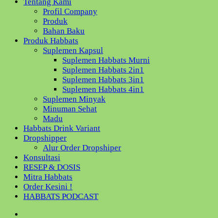
Tentang Kami
Profil Company
Produk
Bahan Baku
Produk Habbats
Suplemen Kapsul
Suplemen Habbats Murni
Suplemen Habbats 2in1
Suplemen Habbats 3in1
Suplemen Habbats 4in1
Suplemen Minyak
Minuman Sehat
Madu
Habbats Drink Variant
Dropshipper
Alur Order Dropshiper
Konsultasi
RESEP & DOSIS
Mitra Habbats
Order Kesini !
HABBATS PODCAST