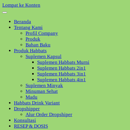
Lompat ke Konten
Beranda
Tentang Kami
Profil Company
Produk
Bahan Baku
Produk Habbats
Suplemen Kapsul
Suplemen Habbats Murni
Suplemen Habbats 2in1
Suplemen Habbats 3in1
Suplemen Habbats 4in1
Suplemen Minyak
Minuman Sehat
Madu
Habbats Drink Variant
Dropshipper
Alur Order Dropshiper
Konsultasi
RESEP & DOSIS