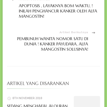
Navigasi
APOPTOSIS , LAYAKNYA BOM WAKTU, !
Artikel
INILAH PENGHANCUR KANKER OLEH ALFA
MANGOSTIN!
Artikel Berikutnya
PEMBUNUH WANITA NOMOR SATU DI
DUNIA ! KANKER PAYUDARA, ALFA
MANGOSTIN SOLUSINYA!
ARTIKEL YANG DISARANKAN
8TH NOVEMBER 2018
SEDANG MENGHAFAL ALQURAN