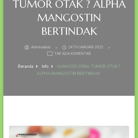
TUMOR OTAK ? ALPHA
MANGOSTIN
BERTINDAK
Admhabbat
24TH JANUARI 2023
PADA
TAK ADA KOMENTAR
GANASSS
!
Beranda
Info
GANASSS ! KENA TUMOR OTAK ?
KENA
ALPHA MANGOSTIN BERTINDAK
TUMOR
OTAK
?
ALPHA
MANGOSTIN
BERTINDAK