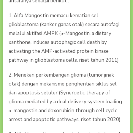
antaranya sebagai berikut :
1. Alfa Mangostin memacu kematian sel
glioblastoma (kanker ganas otak) secara autofagi
melalui aktifasi AMPK (α-Mangostin, a dietary
xanthone, induces autophagic cell death by
activating the AMP-activated protein kinase
pathway in glioblastoma cells, riset tahun 2011)
2. Menekan perkembangan glioma (tumor jinak
otak) dengan mekanisme penghentian siklus sel
dan apoptosis seluler (Synergetic therapy of
glioma mediated by a dual delivery system loading
α-mangostin and doxorubicin through cell cycle
arrest and apoptotic pathways, riset tahun 2020)