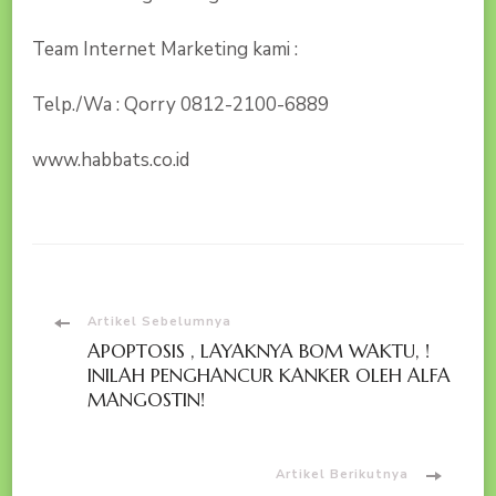
Team Internet Marketing kami :
Telp./Wa : Qorry 0812-2100-6889
www.habbats.co.id
Navigasi
Artikel Sebelumnya
APOPTOSIS , LAYAKNYA BOM WAKTU, !
Artikel
INILAH PENGHANCUR KANKER OLEH ALFA
MANGOSTIN!
Artikel Berikutnya