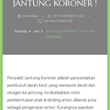
JANTUNG KORONER !
Admhabbat
29TH DESEMBER 2022
PADA
TAK ADA KOMENTAR
WASPADAI
PENYAKIT
Beranda
Info
WASPADAI PENYAKIT JANTUNG
JANTUNG
KORONER !
KORONER
!
Penyakit Jantung Koroner adalah penyempitan
pembuluh darah kecil yang memasok darah dan
oksigen ke jantung. Ini disebabkan oleh
pembentukan plak di dinding arteri, dikenal pula
sebagai pengerasan arteri. Kurangnya pasokan