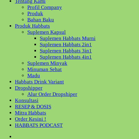
Tentang Kami
Profil Company
Produk
Bahan Baku
Produk Habbats
Suplemen Kapsul
Suplemen Habbats Murni
Suplemen Habbats 2in1
Suplemen Habbats 3in1
Suplemen Habbats 4in1
Suplemen Minyak
Minuman Sehat
Madu
Habbats Drink Variant
Dropshipper
Alur Order Dropshiper
Konsultasi
RESEP & DOSIS
Mitra Habbats
Order Kesini !
HABBATS PODCAST