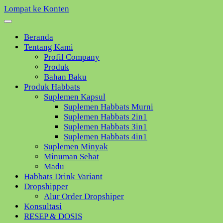
Lompat ke Konten
Beranda
Tentang Kami
Profil Company
Produk
Bahan Baku
Produk Habbats
Suplemen Kapsul
Suplemen Habbats Murni
Suplemen Habbats 2in1
Suplemen Habbats 3in1
Suplemen Habbats 4in1
Suplemen Minyak
Minuman Sehat
Madu
Habbats Drink Variant
Dropshipper
Alur Order Dropshiper
Konsultasi
RESEP & DOSIS