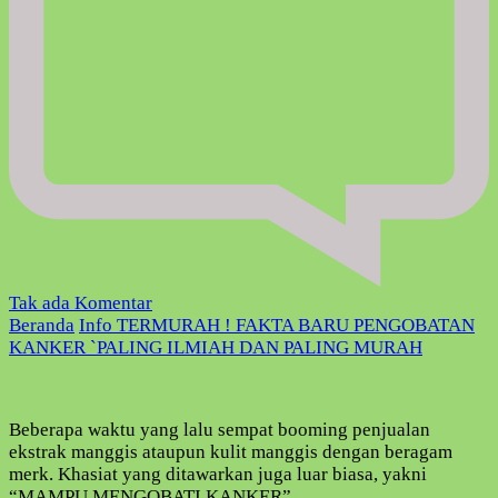
pada
Tak ada Komentar
TERMURAH
Beranda
Info
TERMURAH ! FAKTA BARU PENGOBATAN
!
KANKER `PALING ILMIAH DAN PALING MURAH
FAKTA
BARU
PENGOBATAN
Beberapa waktu yang lalu sempat booming penjualan
KANKER
ekstrak manggis ataupun kulit manggis dengan beragam
`PALING
merk. Khasiat yang ditawarkan juga luar biasa, yakni
ILMIAH
“MAMPU MENGOBATI KANKER”.