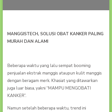
100JT
?
MANGGISTECH,
SOLUSI
OBAT
KANKER
MANGGISTECH, SOLUSI OBAT KANKER PALING
PALING
MURAH
MURAH DAN ALAMI
DAN
ALAMI
Beberapa waktu yang lalu sempat booming
penjualan ekstrak manggis ataupun kulit manggis
dengan beragam merk. Khasiat yang ditawarkan
juga luar biasa, yakni “MAMPU MENGOBATI
KANKER”.
Namun setelah beberapa waktu, trend ini