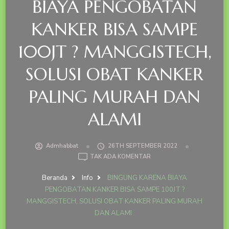
BIAYA PENGOBATAN
KANKER BISA SAMPE
100JT ? MANGGISTECH,
SOLUSI OBAT KANKER
PALING MURAH DAN
ALAMI
Admhabbat
26TH SEPTEMBER 2022
PADA
TAK ADA KOMENTAR
BINGUNG
KARENA
Beranda
Info
BINGUNG KARENA BIAYA
BIAYA
PENGOBATAN KANKER BISA SAMPE 100JT ?
PENGOBATAN
MANGGISTECH, SOLUSI OBAT KANKER PALING MURAH
KANKER
DAN ALAMI
BISA
SAMPE