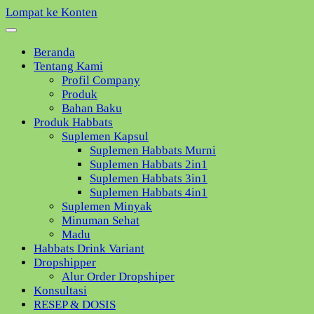
Lompat ke Konten
Beranda
Tentang Kami
Profil Company
Produk
Bahan Baku
Produk Habbats
Suplemen Kapsul
Suplemen Habbats Murni
Suplemen Habbats 2in1
Suplemen Habbats 3in1
Suplemen Habbats 4in1
Suplemen Minyak
Minuman Sehat
Madu
Habbats Drink Variant
Dropshipper
Alur Order Dropshiper
Konsultasi
RESEP & DOSIS