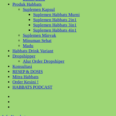
Produk Habbats
Suplemen Kapsul
Suplemen Habbats Murni
Suplemen Habbats 2in1
Suplemen Habbats 3in1
Suplemen Habbats 4in1
Suplemen Minyak
Minuman Sehat
Madu
Habbats Drink Variant
Dropshipper
Alur Order Dropshiper
Konsultasi
RESEP & DOSIS
Mitra Habbats
Order Kesini !
HABBATS PODCAST