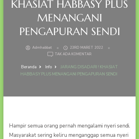
KHASIAT HABBASY PLUS
MENANGANI
PENGAPURAN SENDI
Admhabbat
23RD MARET 2022
PADA
TAK ADA KOMENTAR
JARANG
DISADARI
Beranda
Info
JARANG DISADARI ! KHASIAT
!
HABBASY PLUS MENANGANI PENGAPURAN SENDI
KHASIAT
HABBASY
PLUS
MENANGANI
PENGAPURAN
SENDI
Hampir semua orang pernah mengalami nyeri sendi.
Masyarakat sering keliru menganggap semua nyeri