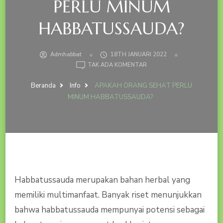
PERLU MINUM
HABBATUSSAUDA?
Admhabbat
18TH JANUARI 2022
PADA
TAK ADA KOMENTAR
APAKAH
ORANG
Beranda
Info
APAKAH ORANG SEHAT PERLU
SEHAT
MINUM HABBATUSSAUDA?
PERLU
MINUM
HABBATUSSAUDA?
Habbatussauda merupakan bahan herbal yang
memiliki multimanfaat. Banyak riset menunjukkan
bahwa habbatussauda mempunyai potensi sebagai