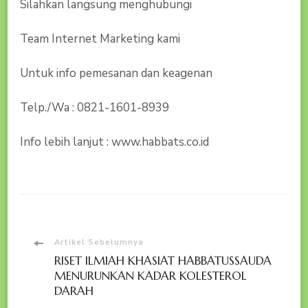
Silahkan langsung menghubungi
Team Internet Marketing kami
Untuk info pemesanan dan keagenan
Telp./Wa : 0821-1601-8939
Info lebih lanjut : www.habbats.co.id
Navigasi
Artikel Sebelumnya
RISET ILMIAH KHASIAT HABBATUSSAUDA
Artikel
MENURUNKAN KADAR KOLESTEROL
DARAH