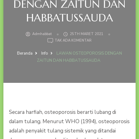
DENGAN ZAITUN DAN
HABBATUSSAUDA
Admhabbat
25TH MARET 2021
PADA
TAK ADA KOMENTAR
LAWAN
OSTEOPOROSIS
Beranda
Info
LAWAN OSTEOPOROSIS DENGAN
DENGAN
ZAITUN DAN HABBATUSSAUDA
ZAITUN
DAN
HABBATUSSAUDA
Secara harfiah, osteoporosis berarti lubang di
dalam tulang. Menurut WHO (1994), osteoporosis
adalah penyakit tulang sistemik yang ditandai