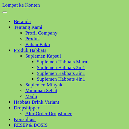
Lompat ke Konten
Beranda
Tentang Kami
Profil Company
Produk
Bahan Baku
Produk Habbats
Suplemen Kapsul
Suplemen Habbats Murni
Suplemen Habbats 2in1
Suplemen Habbats 3in1
Suplemen Habbats 4in1
Suplemen Minyak
Minuman Sehat
Madu
Habbats Drink Variant
Dropshipper
Alur Order Dropshiper
Konsultasi
RESEP & DOSIS