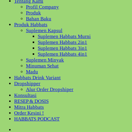
Tentang Kami
Profil Company
Produk
Bahan Baku
Produk Habbats
Suplemen Kapsul
Suplemen Habbats Murni
Suplemen Habbats 2in1
Suplemen Habbats 3in1
Suplemen Habbats 4in1
Suplemen Minyak
Minuman Sehat
Madu
Habbats Drink Variant
Dropshipper
Alur Order Dropshiper
Konsultasi
RESEP & DOSIS
Mitra Habbats
Order Kesini !
HABBATS PODCAST