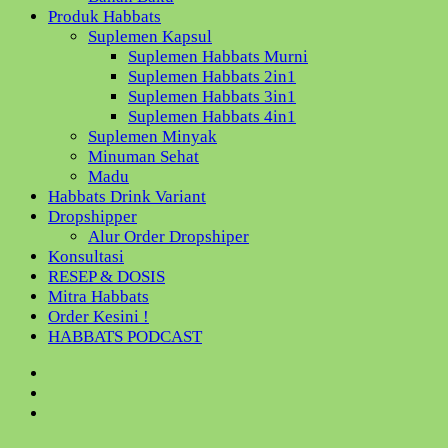
Produk Habbats
Suplemen Kapsul
Suplemen Habbats Murni
Suplemen Habbats 2in1
Suplemen Habbats 3in1
Suplemen Habbats 4in1
Suplemen Minyak
Minuman Sehat
Madu
Habbats Drink Variant
Dropshipper
Alur Order Dropshiper
Konsultasi
RESEP & DOSIS
Mitra Habbats
Order Kesini !
HABBATS PODCAST